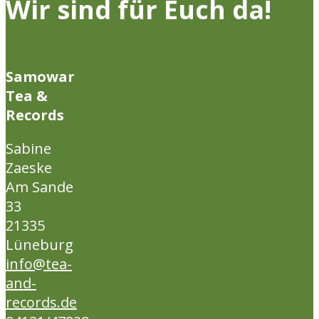
Wir sind für Euch da!
Samowar
Tea &
Records
Sabine
Zaeske
Am Sande
33
21335
Lüneburg
info@tea-
and-
records.de