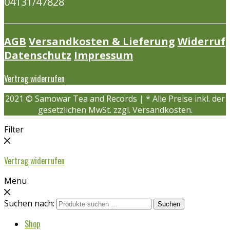
04131/47828
AGB
Versandkosten & Lieferung
Widerruf
Datenschutz
Impressum
Vertrag widerrufen
2021 © Samowar Tea and Records | * Alle Preise inkl. der
gesetzlichen MwSt. zzgl. Versandkosten.
Filter
Vertrag widerrufen
Menu
Suchen nach:
Suchen
Shop