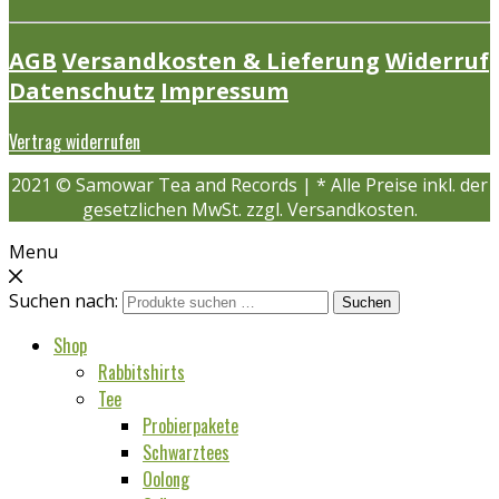
AGB
Versandkosten & Lieferung
Widerruf
Datenschutz
Impressum
Vertrag widerrufen
2021 © Samowar Tea and Records | * Alle Preise inkl. der
gesetzlichen MwSt. zzgl. Versandkosten.
Menu
Suchen nach:
Suchen
Shop
Rabbitshirts
Tee
Probierpakete
Schwarztees
Oolong