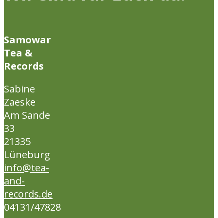
Samowar
Tea &
Records
Sabine
Zaeske
Am Sande
33
21335
Lüneburg
info@tea-
and-
records.de
04131/47828