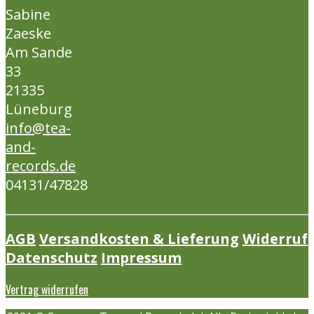
Sabine
Zaeske
Am Sande
33
21335
Lüneburg
info@tea-
and-
records.de
04131/47828
AGB
Versandkosten & Lieferung
Widerruf
Datenschutz
Impressum
Vertrag widerrufen