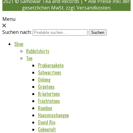
2021 © Samowar Tea and Records | * Alle Preise inkl. der
gesetzlichen MwSt. zzgl. Versandkosten.
Menu
Suchen nach:
Suchen
Shop
Rabbitshirts
Tee
Probierpakete
Schwarztees
Oolong
Grüntees
Kräutertees
Früchtetees
Rooibos
Hausmischungen
David Rio
Gebeutelt