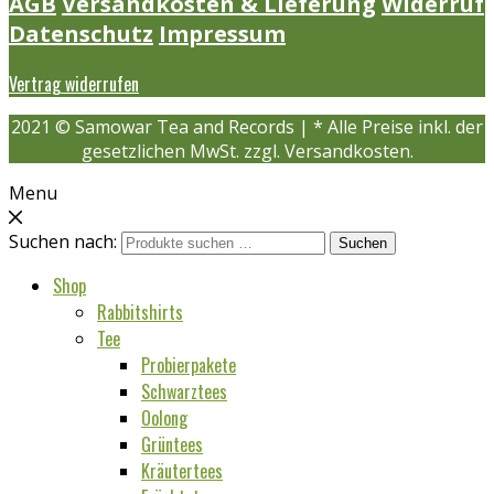
AGB
Versandkosten & Lieferung
Widerruf
Datenschutz
Impressum
Vertrag widerrufen
2021 © Samowar Tea and Records | * Alle Preise inkl. der
gesetzlichen MwSt. zzgl. Versandkosten.
Menu
Suchen nach:
Suchen
Shop
Rabbitshirts
Tee
Probierpakete
Schwarztees
Oolong
Grüntees
Kräutertees