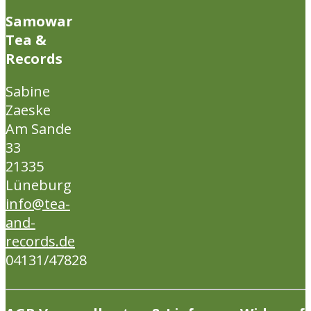
Samowar
Tea &
Records
Sabine
Zaeske
Am Sande
33
21335
Lüneburg
info@tea-
and-
records.de
04131/47828