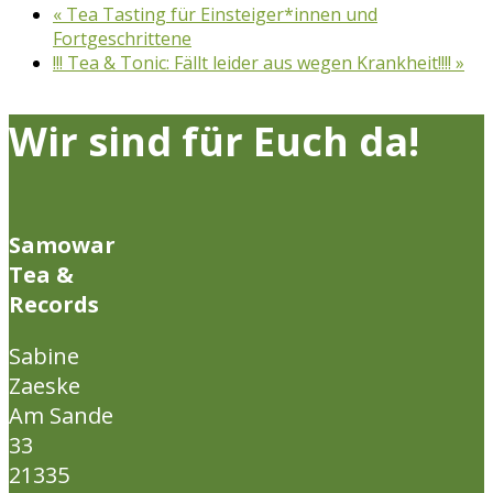
«
Tea Tasting für Einsteiger*innen und
Fortgeschrittene
!!! Tea & Tonic: Fällt leider aus wegen Krankheit!!!!
»
Wir sind für Euch da!
Samowar
Tea &
Records
Sabine
Zaeske
Am Sande
33
21335