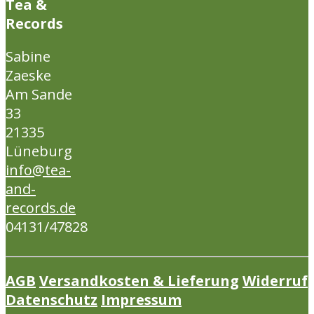
Tea &
Records
Sabine
Zaeske
Am Sande
33
21335
Lüneburg
info@tea-
and-
records.de
04131/47828
AGB
Versandkosten & Lieferung
Widerruf
Datenschutz
Impressum