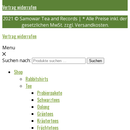
Vertrag widerrufen
2021 © Samowar Tea and Records | * Alle Preise inkl. der
gesetzlichen MwSt. zzgl. Versandkosten.
Vertrag widerrufen
Menu
Suchen nach:
Suchen
Shop
Rabbitshirts
Tee
Probierpakete
Schwarztees
Oolong
Grüntees
Kräutertees
Früchtetees