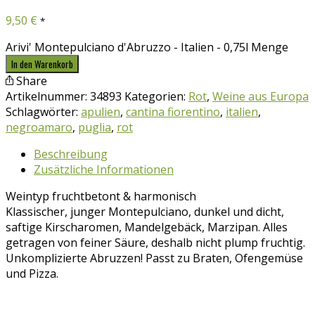
9,50
€
*
Arivi' Montepulciano d'Abruzzo - Italien - 0,75l Menge
In den Warenkorb
Share
Artikelnummer:
34893
Kategorien:
Rot
,
Weine aus Europa
Schlagwörter:
apulien
,
cantina fiorentino
,
italien
,
negroamaro
,
puglia
,
rot
Beschreibung
Zusätzliche Informationen
Weintyp fruchtbetont & harmonisch
Klassischer, junger Montepulciano, dunkel und dicht,
saftige Kirscharomen, Mandelgebäck, Marzipan. Alles
getragen von feiner Säure, deshalb nicht plump fruchtig.
Unkomplizierte Abruzzen! Passt zu Braten, Ofengemüse
und Pizza.