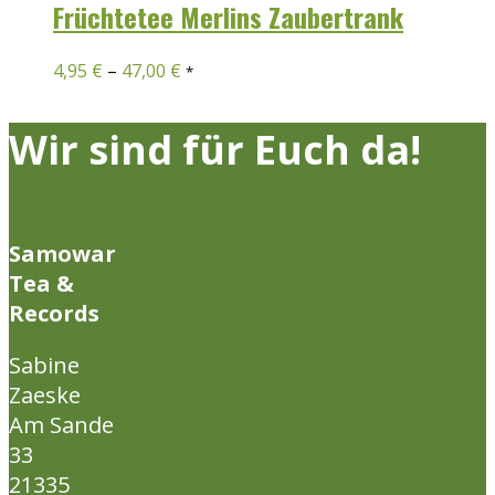
Früchtetee Merlins Zaubertrank
4,95
€
–
47,00
€
*
Wir sind für Euch da!
Samowar
Tea &
Records
Sabine
Zaeske
Am Sande
33
21335