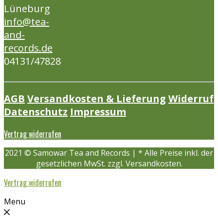
Lüneburg
info@tea-
and-
records.de
04131/47828
AGB
Versandkosten & Lieferung
Widerruf
Datenschutz
Impressum
Vertrag widerrufen
2021 © Samowar Tea and Records | * Alle Preise inkl. der
gesetzlichen MwSt. zzgl. Versandkosten.
Vertrag widerrufen
Menu