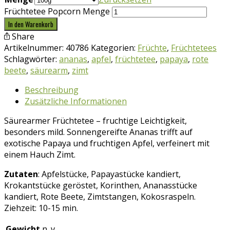
Früchtetee Popcorn Menge
In den Warenkorb
Share
Artikelnummer:
40786
Kategorien:
Früchte
,
Früchtetees
Schlagwörter:
ananas
,
apfel
,
früchtetee
,
papaya
,
rote
beete
,
säurearm
,
zimt
Beschreibung
Zusätzliche Informationen
Säurearmer Früchtetee – fruchtige Leichtigkeit,
besonders mild. Sonnengereifte Ananas trifft auf
exotische Papaya und fruchtigen Apfel, verfeinert mit
einem Hauch Zimt.
Zutaten
: Apfelstücke, Papayastücke kandiert,
Krokantstücke geröstet, Korinthen, Ananasstücke
kandiert, Rote Beete, Zimtstangen, Kokosraspeln.
Ziehzeit: 10-15 min.
Gewicht
n. v.