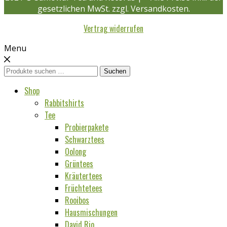
gesetzlichen MwSt. zzgl. Versandkosten.
Vertrag widerrufen
Menu
Suchen
Suchen
nach:
Shop
Rabbitshirts
Tee
Probierpakete
Schwarztees
Oolong
Grüntees
Kräutertees
Früchtetees
Rooibos
Hausmischungen
David Rio