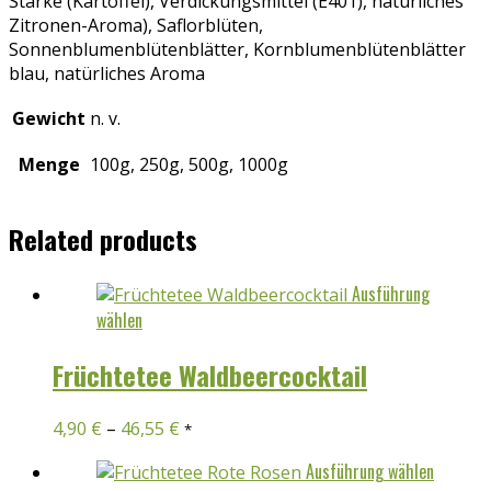
Stärke (Kartoffel), Verdickungsmittel (E401), natürliches
Zitronen-Aroma), Saflorblüten,
Sonnenblumenblütenblätter, Kornblumenblütenblätter
blau, natürliches Aroma
Gewicht
n. v.
Menge
100g, 250g, 500g, 1000g
Related products
Ausführung
Dieses
wählen
Produkt
weist
Früchtetee Waldbeercocktail
mehrere
Varianten
4,90
€
–
46,55
€
*
auf.
Die
Dieses
Ausführung wählen
Optionen