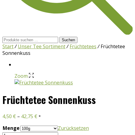
Suchen
Suchen
nach:
Start
/
Unser Tee Sortiment
/
Früchtetees
/
Früchtetee
Sonnenkuss
Zoom
Früchtetee Sonnenkuss
4,50
€
–
42,75
€
*
Menge
Zurücksetzen
Früchtetee