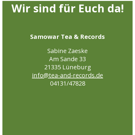
Optionen
Wir sind für Euch da!
können
auf
der
Produktseite
Samowar Tea & Records
gewählt
werden
Sabine Zaeske
Am Sande 33
21335 Lüneburg
info@tea-and-records.de
04131/47828