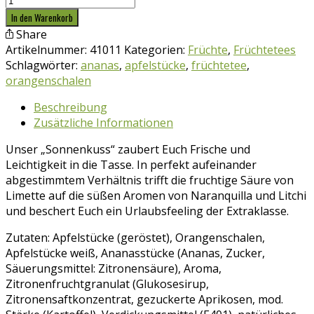
Sonnenkuss
In den Warenkorb
Menge
Share
Artikelnummer:
41011
Kategorien:
Früchte
,
Früchtetees
Schlagwörter:
ananas
,
apfelstücke
,
früchtetee
,
orangenschalen
Beschreibung
Zusätzliche Informationen
Unser „Sonnenkuss“ zaubert Euch Frische und
Leichtigkeit in die Tasse. In perfekt aufeinander
abgestimmtem Verhältnis trifft die fruchtige Säure von
Limette auf die süßen Aromen von Naranquilla und Litchi
und beschert Euch ein Urlaubsfeeling der Extraklasse.
Zutaten: Apfelstücke (geröstet), Orangenschalen,
Apfelstücke weiß, Ananasstücke (Ananas, Zucker,
Säuerungsmittel: Zitronensäure), Aroma,
Zitronenfruchtgranulat (Glukosesirup,
Zitronensaftkonzentrat, gezuckerte Aprikosen, mod.