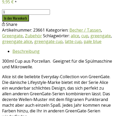
9,95
€
*
Greengate
Latte
In den Warenkorb
Cup
Share
Alice
Artikelnummer:
23661
Kategorien:
Becher / Tassen
,
pale
Greengate
,
Zubehör
Schlagwörter:
alice
,
cup
,
greengate
,
blue
greengate alice
,
greengate cup
,
latte cup
,
pale blue
Menge
Beschreibung
300ml Cup aus Porzellan. Geeignet für die Spülmaschine
und Mikrowelle.
Alice ist die beliebte Everyday-Collection von GreenGate.
Die dänische Lifeystyle-Marke bietet mit der Serie Alice
ein wunderbar schlichtes Design, das sich perfekt zu
allen anderen GreenGate-Serien kombinieren lässt. Das
dezente Wellen-Muster mit dem filigranen Punkterand
macht aber auch einzeln Spaß. Jedes Jahr kommen neue
Farben hinzu, die Ihr in anderen GreenGate-Serien