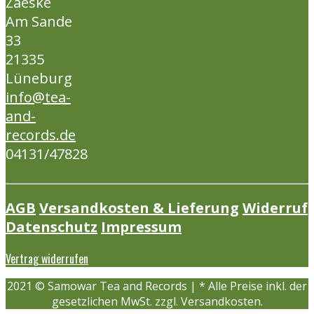
Zaeske
Am Sande
33
21335
Lüneburg
info@tea-
and-
records.de
04131/47828
AGB
Versandkosten & Lieferung
Widerruf
Datenschutz
Impressum
Vertrag widerrufen
2021 © Samowar Tea and Records | * Alle Preise inkl. der
gesetzlichen MwSt. zzgl. Versandkosten.