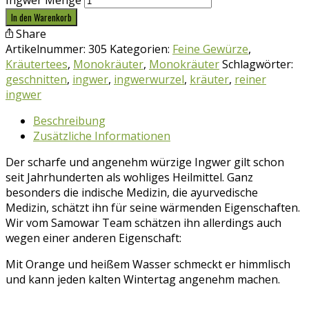
Ingwer Menge
In den Warenkorb
Share
Artikelnummer:
305
Kategorien:
Feine Gewürze
,
Kräutertees
,
Monokräuter
,
Monokräuter
Schlagwörter:
geschnitten
,
ingwer
,
ingwerwurzel
,
kräuter
,
reiner
ingwer
Beschreibung
Zusätzliche Informationen
Der scharfe und angenehm würzige Ingwer gilt schon
seit Jahrhunderten als wohliges Heilmittel. Ganz
besonders die indische Medizin, die ayurvedische
Medizin, schätzt ihn für seine wärmenden Eigenschaften.
Wir vom Samowar Team schätzen ihn allerdings auch
wegen einer anderen Eigenschaft:
Mit Orange und heißem Wasser schmeckt er himmlisch
und kann jeden kalten Wintertag angenehm machen.