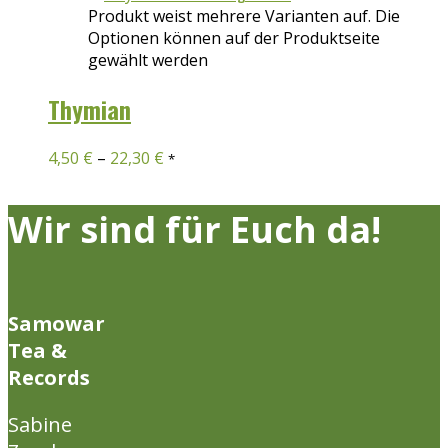
Produkt weist mehrere Varianten auf. Die
Optionen können auf der Produktseite
gewählt werden
Thymian
4,50
€
–
22,30
€
*
Wir sind für Euch da!
Samowar
Tea &
Records
Sabine