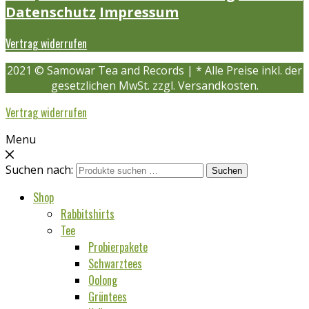
Datenschutz
Impressum
Vertrag widerrufen
2021 © Samowar Tea and Records | * Alle Preise inkl. der
gesetzlichen MwSt. zzgl. Versandkosten.
Vertrag widerrufen
Menu
Suchen nach:
Suchen
Shop
Rabbitshirts
Tee
Probierpakete
Schwarztees
Oolong
Grüntees