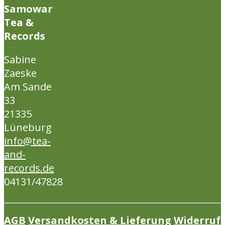
Samowar
Tea &
Records
Sabine
Zaeske
Am Sande
33
21335
Lüneburg
info@tea-
and-
records.de
04131/47828
AGB
Versandkosten & Lieferung
Widerruf