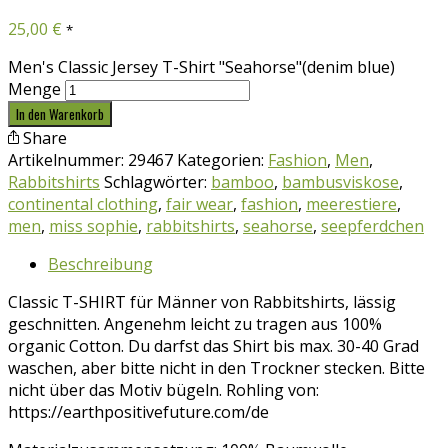
25,00
€
*
Men's Classic Jersey T-Shirt "Seahorse"(denim blue)
Menge
In den Warenkorb
Share
Artikelnummer:
29467
Kategorien:
Fashion
,
Men
,
Rabbitshirts
Schlagwörter:
bamboo
,
bambusviskose
,
continental clothing
,
fair wear
,
fashion
,
meerestiere
,
men
,
miss sophie
,
rabbitshirts
,
seahorse
,
seepferdchen
Beschreibung
Classic T-SHIRT für Männer von Rabbitshirts, lässig
geschnitten. Angenehm leicht zu tragen aus 100%
organic Cotton. Du darfst das Shirt bis max. 30-40 Grad
waschen, aber bitte nicht in den Trockner stecken. Bitte
nicht über das Motiv bügeln. Rohling von:
https://earthpositivefuture.com/de