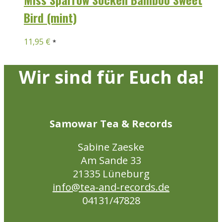
Bird (mint)
11,95
€
*
Wir sind für Euch da!
Samowar Tea & Records
Sabine Zaeske
Am Sande 33
21335 Lüneburg
info@tea-and-records.de
04131/47828