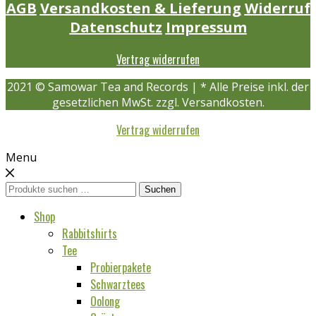
AGB
Versandkosten & Lieferung
Widerruf
Datenschutz
Impressum
Vertrag widerrufen
2021 © Samowar Tea and Records | * Alle Preise inkl. der
gesetzlichen MwSt. zzgl. Versandkosten.
Vertrag widerrufen
Menu
Suchen
Suchen
nach:
Shop
Rabbitshirts
Tee
Probierpakete
Schwarztees
Oolong