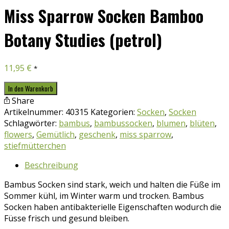
Miss Sparrow Socken Bamboo
Botany Studies (petrol)
11,95
€
*
Miss
In den Warenkorb
Sparrow
Share
Socken
Artikelnummer:
40315
Kategorien:
Socken
,
Socken
Bamboo
Schlagwörter:
bambus
,
bambussocken
,
blumen
,
blüten
,
Botany
flowers
,
Gemütlich
,
geschenk
,
miss sparrow
,
Studies
stiefmütterchen
(petrol)
Beschreibung
Menge
Bambus Socken sind stark, weich und halten die Füße im
Sommer kühl, im Winter warm und trocken. Bambus
Socken haben antibakterielle Eigenschaften wodurch die
Füsse frisch und gesund bleiben.