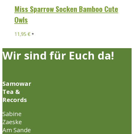
Miss Sparrow Socken Bamboo Cute
Owls
11,95
€
*
Wir sind für Euch da!
Samowar
Tea &
Records
Sabine
Zaeske
Am Sande