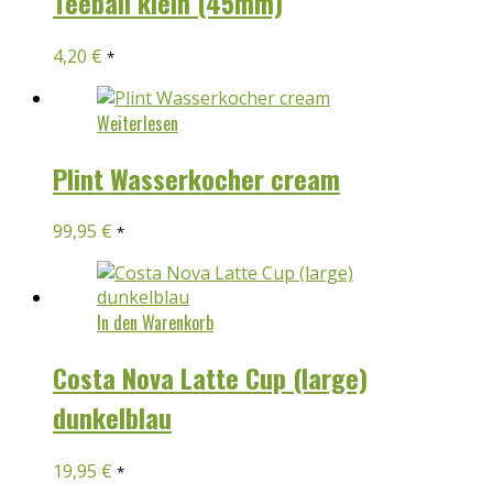
Teeball klein (45mm)
4,20
€
*
Weiterlesen
Plint Wasserkocher cream
99,95
€
*
In den Warenkorb
Costa Nova Latte Cup (large)
dunkelblau
19,95
€
*