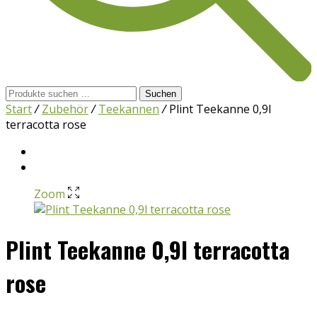
Suchen
Suchen
nach:
Start
/
Zubehör
/
Teekannen
/
Plint Teekanne 0,9l
terracotta rose
Zoom
Plint Teekanne 0,9l terracotta
rose