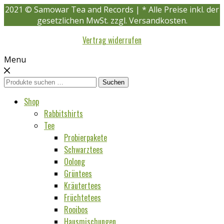
2021 © Samowar Tea and Records | * Alle Preise inkl. der
gesetzlichen MwSt. zzgl. Versandkosten.
Vertrag widerrufen
Menu
Suchen
Suchen
nach:
Shop
Rabbitshirts
Tee
Probierpakete
Schwarztees
Oolong
Grüntees
Kräutertees
Früchtetees
Rooibos
Hausmischungen