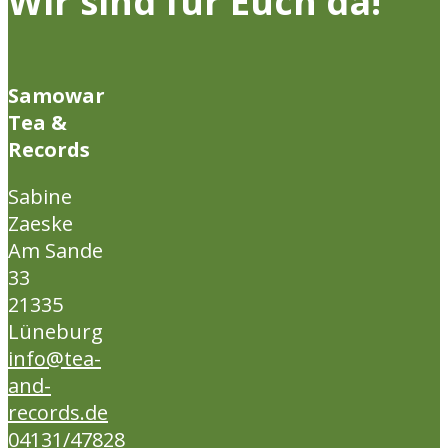
Wir sind für Euch da!
Samowar
Tea &
Records
Sabine
Zaeske
Am Sande
33
21335
Lüneburg
info@tea-
and-
records.de
04131/47828