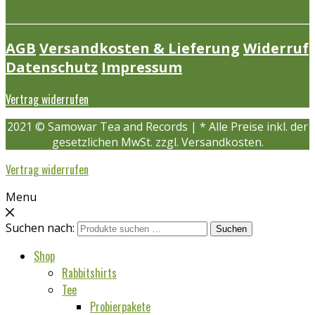
AGB
Versandkosten & Lieferung
Widerruf
Datenschutz
Impressum
Vertrag widerrufen
2021 © Samowar Tea and Records | * Alle Preise inkl. der
gesetzlichen MwSt. zzgl. Versandkosten.
Vertrag widerrufen
Menu
Suchen nach:
Suchen
Shop
Rabbitshirts
Tee
Probierpakete