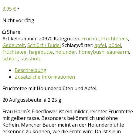
3,95
€
*
Nicht vorrätig
Share
Artikelnummer:
20970
Kategorien:
Früchte
,
Früchtetees
,
Gebeutelt
,
Schlürf / Büdel
Schlagwörter:
apfel
,
büdel
,
früchtetee
,
hagebutte
,
holunder
,
honeybush
,
säurearm
,
schlürf
,
süssholz
Beschreibung
Zusätzliche Informationen
Früchtetee mit Holunderblüten und Apfel.
20 Aufgussbeutel à 2,25 g
Frau Harm´s Elderflower ist ein milder, leichter Früchtetee
mit gelber tasse. Besonders bekömmlich und ohne
Koffein. Mancher Bauer meint an der Holunderblühte
erkennen zu können, wie die Ernte wird. Da ist sie in