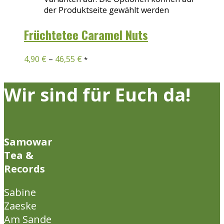
der Produktseite gewählt werden
Früchtetee Caramel Nuts
4,90
€
–
46,55
€
*
Wir sind für Euch da!
Samowar
Tea &
Records
Sabine
Zaeske
Am Sande