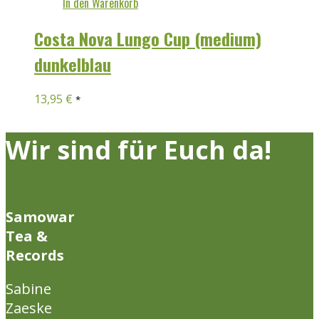
In den Warenkorb
Costa Nova Lungo Cup (medium)
dunkelblau
13,95
€
*
Wir sind für Euch da!
Samowar
Tea &
Records
Sabine
Zaeske