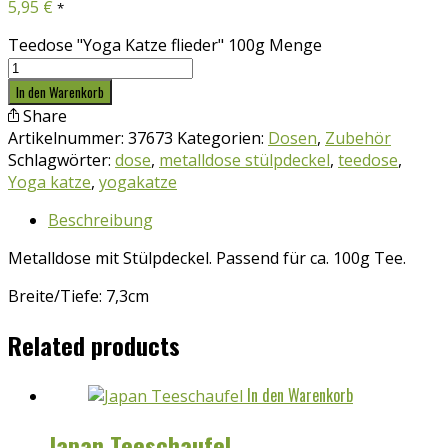
5,95
€
*
Teedose "Yoga Katze flieder" 100g Menge
In den Warenkorb
Share
Artikelnummer:
37673
Kategorien:
Dosen
,
Zubehör
Schlagwörter:
dose
,
metalldose stülpdeckel
,
teedose
,
Yoga katze
,
yogakatze
Beschreibung
Metalldose mit Stülpdeckel. Passend für ca. 100g Tee.
Breite/Tiefe: 7,3cm
Related products
In den Warenkorb
Japan Teeschaufel