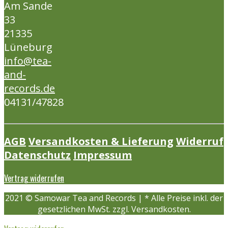
Am Sande
33
21335
Lüneburg
info@tea-
and-
records.de
04131/47828
AGB
Versandkosten & Lieferung
Widerruf
Datenschutz
Impressum
Vertrag widerrufen
2021 © Samowar Tea and Records | * Alle Preise inkl. der
gesetzlichen MwSt. zzgl. Versandkosten.