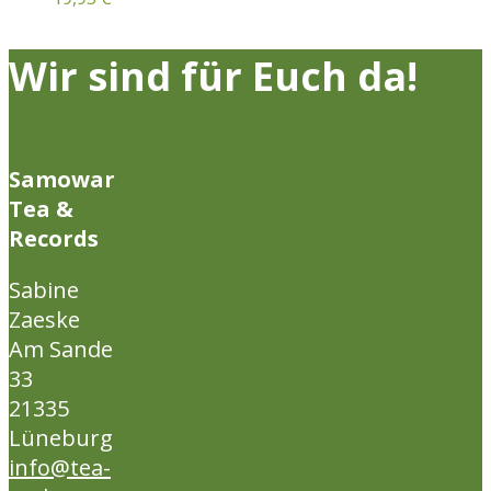
Wir sind für Euch da!
Samowar
Tea &
Records
Sabine
Zaeske
Am Sande
33
21335
Lüneburg
info@tea-