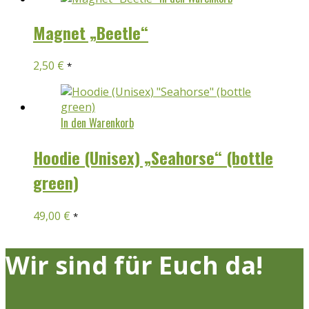
Magnet „Beetle“
2,50
€
*
In den Warenkorb
Hoodie (Unisex) „Seahorse“ (bottle
green)
49,00
€
*
Wir sind für Euch da!