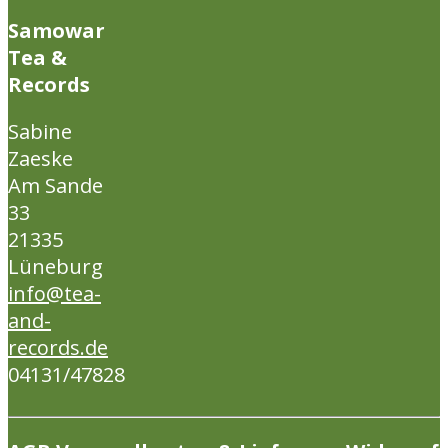
Samowar
Tea &
Records
Sabine
Zaeske
Am Sande
33
21335
Lüneburg
info@tea-
and-
records.de
04131/47828