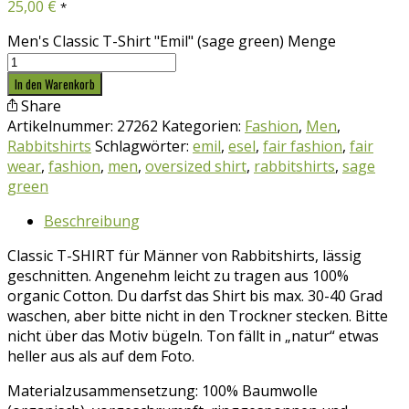
25,00
€
*
Men's Classic T-Shirt "Emil" (sage green) Menge
In den Warenkorb
Share
Artikelnummer:
27262
Kategorien:
Fashion
,
Men
,
Rabbitshirts
Schlagwörter:
emil
,
esel
,
fair fashion
,
fair
wear
,
fashion
,
men
,
oversized shirt
,
rabbitshirts
,
sage
green
Beschreibung
Classic T-SHIRT für Männer von Rabbitshirts, lässig
geschnitten. Angenehm leicht zu tragen aus 100%
organic Cotton. Du darfst das Shirt bis max. 30-40 Grad
waschen, aber bitte nicht in den Trockner stecken. Bitte
nicht über das Motiv bügeln. Ton fällt in „natur“ etwas
heller aus als auf dem Foto.
Materialzusammensetzung: 100% Baumwolle