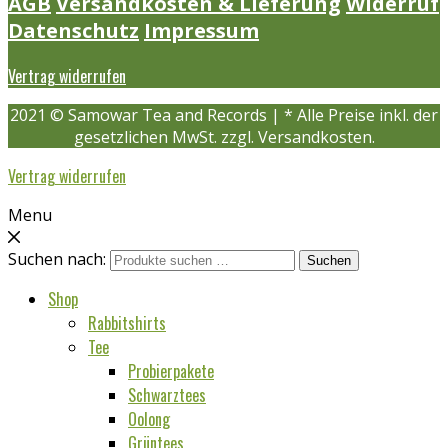
AGB
Versandkosten & Lieferung
Widerruf
Datenschutz
Impressum
Vertrag widerrufen
2021 © Samowar Tea and Records | * Alle Preise inkl. der
gesetzlichen MwSt. zzgl. Versandkosten.
Vertrag widerrufen
Menu
Suchen nach:
Suchen
Shop
Rabbitshirts
Tee
Probierpakete
Schwarztees
Oolong
Grüntees