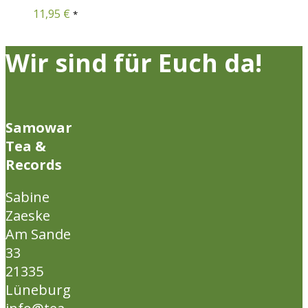
11,95
€
*
Wir sind für Euch da!
Samowar
Tea &
Records
Sabine
Zaeske
Am Sande
33
21335
Lüneburg