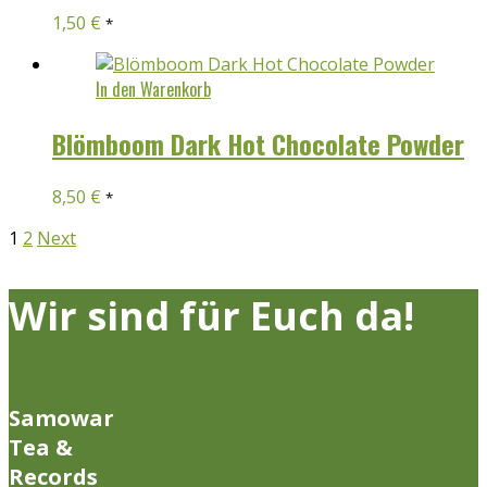
1,50
€
*
In den Warenkorb
Blömboom Dark Hot Chocolate Powder
8,50
€
*
1
2
Next
Wir sind für Euch da!
Samowar
Tea &
Records