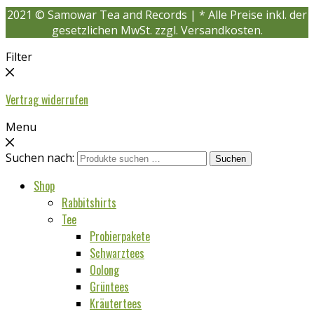
2021 © Samowar Tea and Records | * Alle Preise inkl. der
gesetzlichen MwSt. zzgl. Versandkosten.
Filter
Vertrag widerrufen
Menu
Suchen nach:
Suchen
Shop
Rabbitshirts
Tee
Probierpakete
Schwarztees
Oolong
Grüntees
Kräutertees