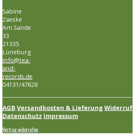
Sabine
Zaeske
Am Sande
33
21335
Lüneburg
info@tea-
and-
records.de
04131/47828
AGB
Versandkosten & Lieferung
Widerruf
Datenschutz
Impressum
Vertrag widerrufen