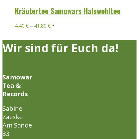
Kräutertee Samowars Halswohltee
4,40
€
–
41,80
€
*
Wir sind für Euch da!
Samowar
Tea &
Records
Sabine
Zaeske
Am Sande
33