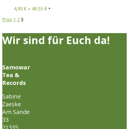
4,90
€
–
46,55
€
*
Prev
1
2
3
Wir sind für Euch da!
Samowar
Tea &
Records
Sabine
Zaeske
Am Sande
33
21335