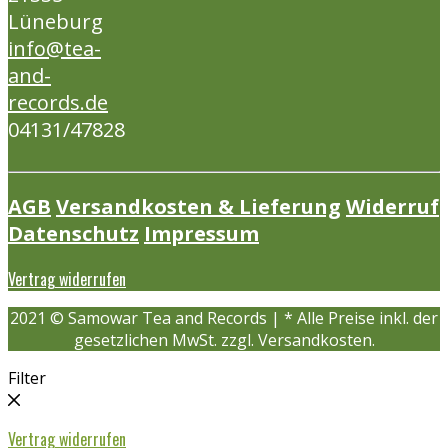
Lüneburg
info@tea-
and-
records.de
04131/47828
AGB
Versandkosten & Lieferung
Widerruf
Datenschutz
Impressum
Vertrag widerrufen
2021 © Samowar Tea and Records | * Alle Preise inkl. der
gesetzlichen MwSt. zzgl. Versandkosten.
Filter
Vertrag widerrufen