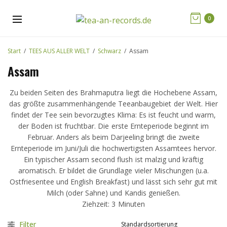
0
Start
/
TEES AUS ALLER WELT
/
Schwarz
/
Assam
Assam
Zu beiden Seiten des Brahmaputra liegt die Hochebene Assam,
das größte zusammenhängende Teeanbaugebiet der Welt. Hier
findet der Tee sein bevorzugtes Klima: Es ist feucht und warm,
der Boden ist fruchtbar. Die erste Ernteperiode beginnt im
Februar. Anders als beim Darjeeling bringt die zweite
Ernteperiode im Juni/Juli die hochwertigsten Assamtees hervor.
Ein typischer Assam second flush ist malzig und kräftig
aromatisch. Er bildet die Grundlage vieler Mischungen (u.a.
Ostfriesentee und English Breakfast) und lässt sich sehr gut mit
Milch (oder Sahne) und Kandis genießen.
Ziehzeit: 3 Minuten
Filter