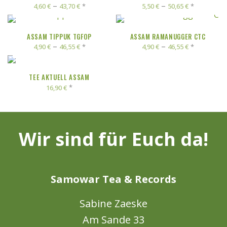
–
–
*
*
4,60
€
43,70
€
5,50
€
50,65
€
AUSFÜHRUNG WÄHLEN
AUSFÜHRUNG WÄHLEN
ASSAM TIPPUK TGFOP
ASSAM RAMANUGGER CTC
–
–
*
*
4,90
€
46,55
€
4,90
€
46,55
€
AUSFÜHRUNG WÄHLEN
TEE AKTUELL ASSAM
*
16,90
€
Wir sind für Euch da!
Samowar Tea & Records
Sabine Zaeske
Am Sande 33