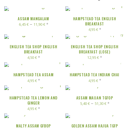
AUSFÜHRUNG WÄHLEN
IN DEN WARENKORB
ASSAM MANGALAM
HAMPSTEAD TEA ENGLISH
–
BREAKFAST
*
6,45
€
11,90
€
*
4,95
€
IN DEN WARENKORB
IN DEN WARENKORB
ENGLISH TEA SHOP ENGLISH
ENGLISH TEA SHOP ENGLISH
BREAKFAST
BREAKFAST (LOSE)
*
*
4,50
€
12,95
€
IN DEN WARENKORB
IN DEN WARENKORB
HAMPSTEAD TEA ASSAM
HAMPSTEAD TEA INDIAN CHAI
*
*
4,95
€
4,95
€
IN DEN WARENKORB
AUSFÜHRUNG WÄHLEN
HAMPSTEAD TEA LEMON AND
ASSAM MAIJAN TGFOP
GINGER
–
*
5,40
€
51,30
€
*
4,95
€
AUSFÜHRUNG WÄHLEN
AUSFÜHRUNG WÄHLEN
MALTY ASSAM GFBOP
GOLDEN ASSAM HAJUA TGFP