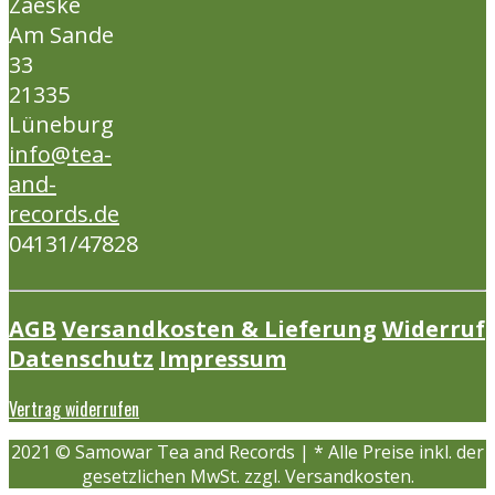
Zaeske
Am Sande
33
21335
Lüneburg
info@tea-
and-
records.de
04131/47828
AGB
Versandkosten & Lieferung
Widerruf
Datenschutz
Impressum
Vertrag widerrufen
2021 © Samowar Tea and Records | * Alle Preise inkl. der
gesetzlichen MwSt. zzgl. Versandkosten.