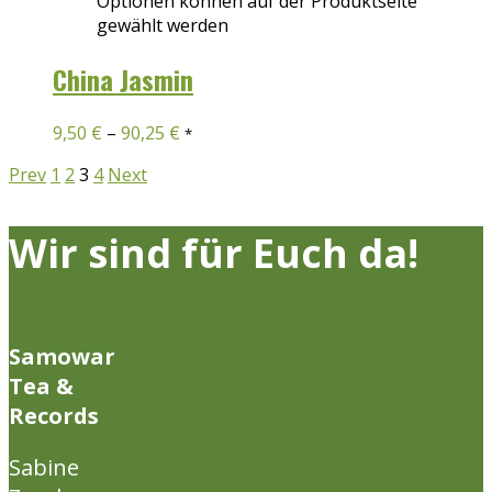
Optionen können auf der Produktseite
gewählt werden
China Jasmin
9,50
€
–
90,25
€
*
Prev
1
2
3
4
Next
Wir sind für Euch da!
Samowar
Tea &
Records
Sabine