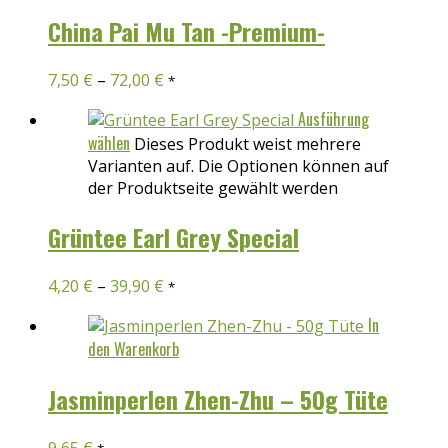
China Pai Mu Tan -Premium-
7,50
€
–
72,00
€
*
Ausführung
wählen
Dieses Produkt weist mehrere
Varianten auf. Die Optionen können auf
der Produktseite gewählt werden
Grüntee Earl Grey Special
4,20
€
–
39,90
€
*
In
den Warenkorb
Jasminperlen Zhen-Zhu – 50g Tüte
9,65
€