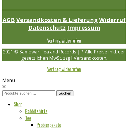
AGB
Versandkosten & Lieferung
Widerruf
Datenschutz
Impressum
Vertrag widerrufen
2021 © Samowar Tea and Records | * Alle Preise inkl. der
gesetzlichen MwSt. zzgl. Versandkosten.
Vertrag widerrufen
Menu
Suchen
Suchen
nach:
Shop
Rabbitshirts
Tee
Probierpakete