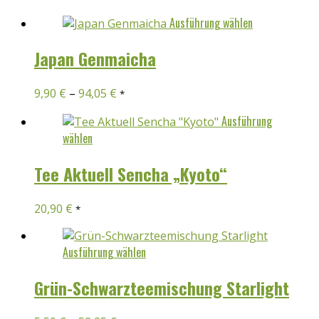
Dieses
Ausführung wählen
Produkt
weist
Japan Genmaicha
mehrere
Varianten
9,90
€
–
94,05
€
*
auf.
Die
Ausführung
Optionen
Dieses
wählen
können
Produkt
auf
weist
Tee Aktuell Sencha „Kyoto“
der
mehrere
Produktseit
Varianten
20,90
€
gewählt
*
auf.
werden
Die
Optionen
Dieses
Ausführung wählen
können
Produkt
auf
weist
Grün-Schwarzteemischung Starlight
der
mehrere
Produktseite
Varianten