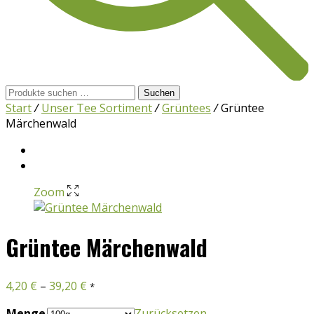
Suchen
Suchen
nach:
Start
/
Unser Tee Sortiment
/
Grüntees
/
Grüntee
Märchenwald
Zoom
Grüntee Märchenwald
4,20
€
–
39,20
€
*
Menge
Zurücksetzen