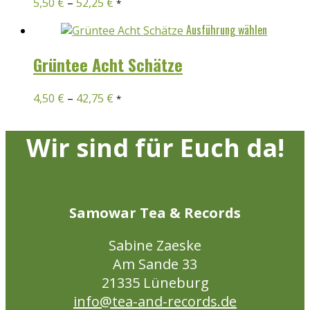
5,50
€
–
52,25
€
*
gewählt
auf.
werden
Die
Dieses
Ausführung wählen
Optionen
Produkt
können
weist
Grüntee Acht Schätze
auf
mehrer
der
Variant
4,50
€
–
42,75
€
*
Produktseite
auf.
gewählt
Die
werden
Optione
Wir sind für Euch da!
können
auf
der
Produkt
Samowar Tea & Records
gewählt
werden
Sabine Zaeske
Am Sande 33
21335 Lüneburg
info@tea-and-records.de