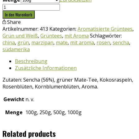
Grüntee
Märchenwald
In den Warenkorb
Menge
Share
Artikelnummer:
413
Kategorien:
Aromatisierte Grüntees
,
Grün und Weiß
,
Grüntees
,
mit Aroma
Schlagwörter:
china
,
grün
,
marzipan
,
mate
,
mit aroma
,
rosen
,
sencha
,
südamerika
Beschreibung
Zusätzliche Informationen
Zutaten: Sencha (56%), grüner Mate-Tee, Kokosraspeln,
Rosenblüten, Kornblumenblüten, Aroma.
Gewicht
n. v.
Menge
100g, 250g, 500g, 1000g
Related products