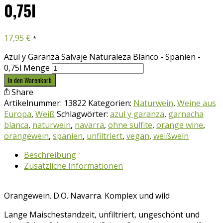
0,75l
17,95
€
*
Azul y Garanza Salvaje Naturaleza Blanco - Spanien -
0,75l Menge
In den Warenkorb
Share
Artikelnummer:
13822
Kategorien:
Naturwein
,
Weine aus
Europa
,
Weiß
Schlagwörter:
azul y garanza
,
garnacha
blanca
,
naturwein
,
navarra
,
ohne sulfite
,
orange wine
,
orangewein
,
spanien
,
unfiltriert
,
vegan
,
weißwein
Beschreibung
Zusätzliche Informationen
Orangewein. D.O. Navarra. Komplex und wild
Lange Maischestandzeit, unfiltriert, ungeschönt und