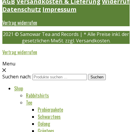
AGB
Versandkosten & Lieferung
Widerruf
Datenschutz
Impressum
Vertrag widerrufen
2021 © Samowar Tea and Records | * Alle Preise inkl. der
gesetzlichen MwSt. zzgl. Versandkosten.
Vertrag widerrufen
Menu
Suchen nach:
Suchen
Shop
Rabbitshirts
Tee
Probierpakete
Schwarztees
Oolong
Grüntees