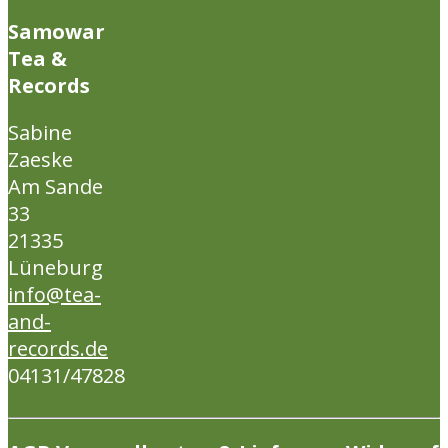
Samowar
Tea &
Records
Sabine
Zaeske
Am Sande
33
21335
Lüneburg
info@tea-
and-
records.de
04131/47828