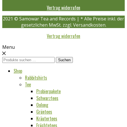
Vertrag widerrufen
2021 © Samowar Tea and Records | * Alle Preise inkl. der
gesetzlichen MwSt. zzgl. Versandkosten.
Vertrag widerrufen
Menu
Suchen
Suchen
nach:
Shop
Rabbitshirts
Tee
Probierpakete
Schwarztees
Oolong
Grüntees
Kräutertees
Früchtetees