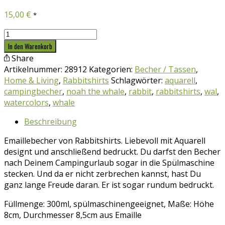
15,00
€
*
Campingbecher
Noah,
In den Warenkorb
the
Share
whale
Artikelnummer:
28912
Kategorien:
Becher / Tassen
,
(Rabbitshirts)
Home & Living
,
Rabbitshirts
Schlagwörter:
aquarell
,
Menge
campingbecher
,
noah the whale
,
rabbit
,
rabbitshirts
,
wal
,
watercolors
,
whale
Beschreibung
Emaillebecher von Rabbitshirts. Liebevoll mit Aquarell
designt und anschließend bedruckt. Du darfst den Becher
nach Deinem Campingurlaub sogar in die Spülmaschine
stecken. Und da er nicht zerbrechen kannst, hast Du
ganz lange Freude daran. Er ist sogar rundum bedruckt.
Füllmenge: 300ml, spülmaschinengeeignet, Maße: Höhe
8cm, Durchmesser 8,5cm aus Emaille