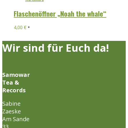
Flaschenöffner „Noah the whale“
4,00
€
*
Wir sind für Euch da!
Samowar
Tea &
Records
Sabine
Zaeske
Am Sande
33