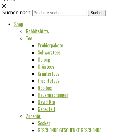
Suchen nach:
Suchen
Shop
Rabbitshirts
Tee
Probierpakete
Schwarztees
Oolong
Grüntees
Kräutertees
Früchtetees
Rooibos
Hausmischungen
David Rio
Gebeutelt
Zubehör
Socken
GESCHENKE GESCHENKE GESCHENKE