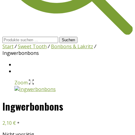
Suchen
Suchen
nach:
Start
/
Sweet Tooth
/
Bonbons & Lakritz
/
Ingwerbonbons
Zoom
Ingwerbonbons
2,10
€
*
Nicht vorrätig