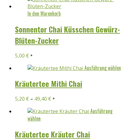
In den Warenkorb
Sonnentor Chai Küsschen Gewürz-
Blüten-Zucker
5,00
€
*
Dieses
Ausführung wählen
Produkt
weist
Kräutertee Mithi Chai
mehrer
Variant
5,20
€
–
49,40
€
*
auf.
Die
Ausführung
Option
Dieses
wählen
können
Produkt
auf
weist
Kräutertee Kräuter Chai
der
mehrere