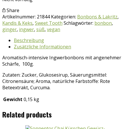
Share
Artikelnummer:
21844
Kategorien:
Bonbons & Lakritz
,
Kandis & Keks
,
Sweet Tooth
Schlagwörter:
bonbon
,
ginger
,
ingwer
,
süß
,
vegan
Beschreibung
Zusätzliche Informationen
Aromatisch-intensive Ingwerbonbons mit angenehmer
Schärfe, 100g.
Zutaten: Zucker, Glukosesirup, Säuerungsmittel:
Citronensäure; Aroma, natürliche Farbstoffe: Rote
Beteextrakt, Curcuma.
Gewicht
0,15 kg
Related products