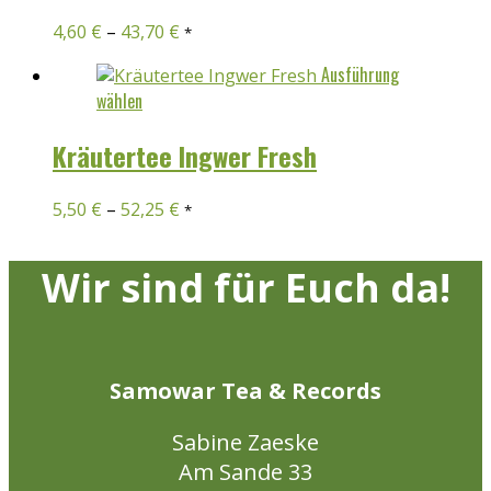
Produkt
Varianten
4,60
€
–
43,70
€
gewählt
*
auf.
werden
Die
Ausführung
Optionen
Dieses
wählen
können
Produkt
auf
weist
Kräutertee Ingwer Fresh
der
mehrere
Produktseite
Varianten
5,50
€
–
52,25
€
gewählt
*
auf.
werden
Die
Optionen
Wir sind für Euch da!
können
auf
der
Produktseite
Samowar Tea & Records
gewählt
werden
Sabine Zaeske
Am Sande 33