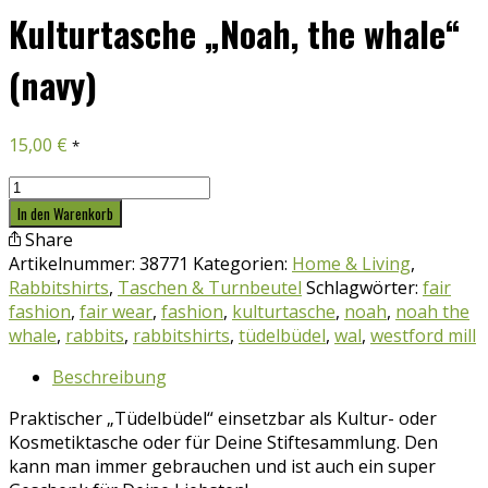
Kulturtasche „Noah, the whale“
(navy)
15,00
€
*
Kulturtasche
"Noah,
In den Warenkorb
the
Share
whale"
Artikelnummer:
38771
Kategorien:
Home & Living
,
(navy)
Rabbitshirts
,
Taschen & Turnbeutel
Schlagwörter:
fair
Menge
fashion
,
fair wear
,
fashion
,
kulturtasche
,
noah
,
noah the
whale
,
rabbits
,
rabbitshirts
,
tüdelbüdel
,
wal
,
westford mill
Beschreibung
Praktischer „Tüdelbüdel“ einsetzbar als Kultur- oder
Kosmetiktasche oder für Deine Stiftesammlung. Den
kann man immer gebrauchen und ist auch ein super