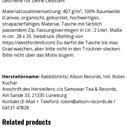
Geschenk für Deine Liebsten!
Materialzusammensetzung:
407 g/m², 100% Baumwolle
(Canvas, organisch), gebürstet, hochwertiges,
strapazierfähiges Material, Tasche mit farblich
passendem Zip. Fassungsvermögen in Ltr.: 2 Liter, Maße
in cm: 28 x 20.
Siebdruck. (Rohling von
https://westfordmill.com)
Du darfst die Tasche bis max.
Grad waschen, aber bitte nicht in den Trockner stecken.
Bitte nicht über das Motiv bügeln.
Herstellername:
Rabbitshirts/ Alison Records, Inh. Robin
Kuchar
Anschrift des Herstellers: c/o Samowar Tea & Records,
Am Sande 33, 21335 Lüneburg
Kontakt (E-Mail + Telefon): robin@alison-records.de /
04131 47828
Related products