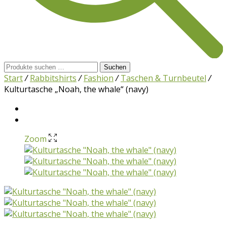
Suchen
Suchen
nach:
Start
/
Rabbitshirts
/
Fashion
/
Taschen & Turnbeutel
/
Kulturtasche „Noah, the whale“ (navy)
Zoom