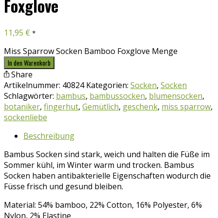
Foxglove
11,95
€
*
Miss Sparrow Socken Bamboo Foxglove Menge
In den Warenkorb
Share
Artikelnummer:
40824
Kategorien:
Socken
,
Socken
Schlagwörter:
bambus
,
bambussocken
,
blumensocken
,
botaniker
,
fingerhut
,
Gemütlich
,
geschenk
,
miss sparrow
,
sockenliebe
Beschreibung
Bambus Socken sind stark, weich und halten die Füße im
Sommer kühl, im Winter warm und trocken. Bambus
Socken haben antibakterielle Eigenschaften wodurch die
Füsse frisch und gesund bleiben.
Material: 54% bamboo, 22% Cotton, 16% Polyester, 6%
Nylon, 2% Elastine