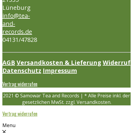
Lüneburg
info@tea-
and-
records.de
04131/47828
AGB
Versandkosten & Lieferung
Widerruf
Datenschutz
Impressum
Vertrag widerrufen
2021 © Samowar Tea and Records | * Alle Preise inkl. der
gesetzlichen MwSt. zzgl. Versandkosten.
Vertrag widerrufen
Menu