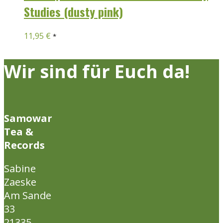
Studies (dusty pink)
11,95
€
*
Wir sind für Euch da!
Samowar
Tea &
Records
Sabine
Zaeske
Am Sande
33
21335