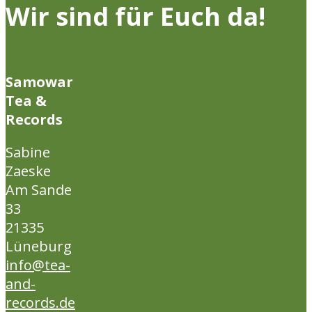
Wir sind für Euch da!
Samowar
Tea &
Records
Sabine
Zaeske
Am Sande
33
21335
Lüneburg
info@tea-
and-
records.de