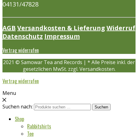
04131/47828
AGB
Versandkosten & Lieferung
Widerruf
Datenschutz
Impressum
Vertrag widerrufen
2021 © Samowar Tea and Records | * Alle Preise inkl. der
gesetzlichen MwSt. zzgl. Versandkosten.
Vertrag widerrufen
Menu
Suchen nach:
Suchen
Shop
Rabbitshirts
Tee