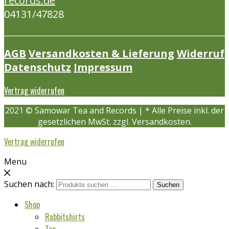
records.de
04131/47828
AGB
Versandkosten & Lieferung
Widerruf
Datenschutz
Impressum
Vertrag widerrufen
2021 © Samowar Tea and Records | * Alle Preise inkl. der
gesetzlichen MwSt. zzgl. Versandkosten.
Vertrag widerrufen
Menu
Suchen nach:
Suchen
Shop
Rabbitshirts
Tee