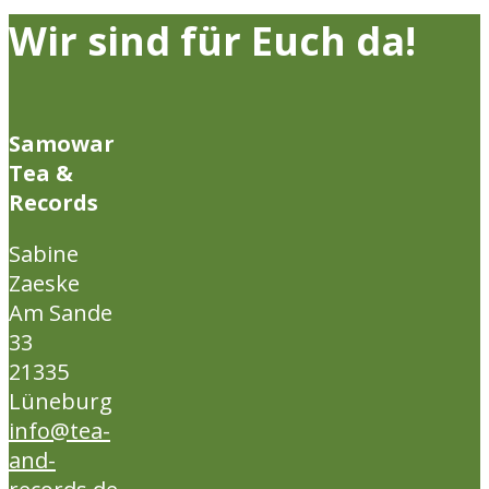
Wir sind für Euch da!
Samowar
Tea &
Records
Sabine
Zaeske
Am Sande
33
21335
Lüneburg
info@tea-
and-