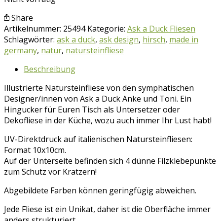
Share
Artikelnummer:
25494
Kategorie:
Ask a Duck Fliesen
Schlagwörter:
ask a duck
,
ask design
,
hirsch
,
made in
germany
,
natur
,
natursteinfliese
Beschreibung
Illustrierte Natursteinfliese von den symphatischen
Designer/innen von Ask a Duck Anke und Toni. Ein
Hingucker für Euren Tisch als Untersetzer oder
Dekofliese in der Küche, wozu auch immer Ihr Lust habt!
UV-Direktdruck auf italienischen Natursteinfliesen:
Format 10x10cm.
Auf der Unterseite befinden sich 4 dünne Filzklebepunkte
zum Schutz vor Kratzern!
Abgebildete Farben können geringfügig abweichen.
Jede Fliese ist ein Unikat, daher ist die Oberfläche immer
anders strukturiert.