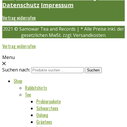
Datenschutz
Impressum
Vertrag widerrufen
2021 © Samowar Tea and Records | * Alle Preise inkl. der
gesetzlichen MwSt. zzgl. Versandkosten.
Vertrag widerrufen
Menu
Suchen nach:
Suchen
Shop
Rabbitshirts
Tee
Probierpakete
Schwarztees
Oolong
Grüntees