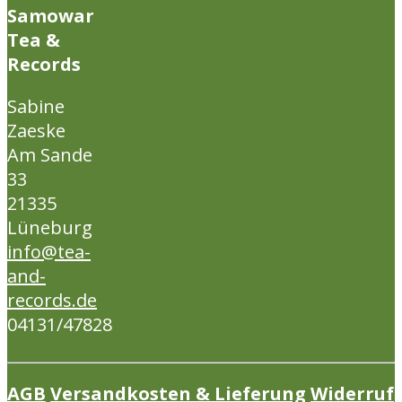
Samowar
Tea &
Records
Sabine
Zaeske
Am Sande
33
21335
Lüneburg
info@tea-
and-
records.de
04131/47828
AGB
Versandkosten & Lieferung
Widerruf