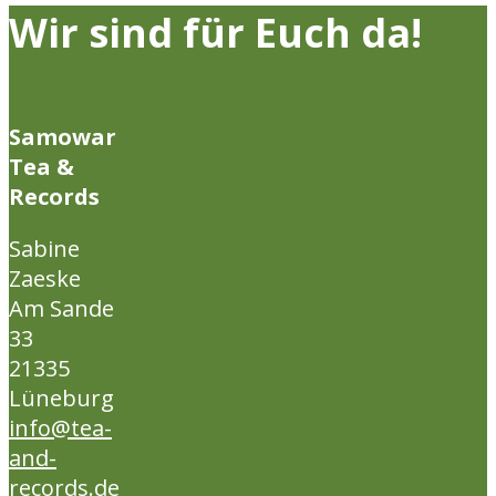
Wir sind für Euch da!
Samowar
Tea &
Records
Sabine
Zaeske
Am Sande
33
21335
Lüneburg
info@tea-
and-
records.de