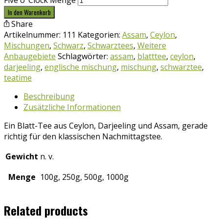
Five o‘ Clock Menge
In den Warenkorb
Share
Artikelnummer:
111
Kategorien:
Assam
,
Ceylon
,
Mischungen
,
Schwarz
,
Schwarztees
,
Weitere
Anbaugebiete
Schlagwörter:
assam
,
blatttee
,
ceylon
,
darjeeling
,
englische mischung
,
mischung
,
schwarztee
,
teatime
Beschreibung
Zusätzliche Informationen
Ein Blatt-Tee aus Ceylon, Darjeeling und Assam, gerade
richtig für den klassischen Nachmittagstee.
Gewicht
n. v.
Menge
100g, 250g, 500g, 1000g
Related products