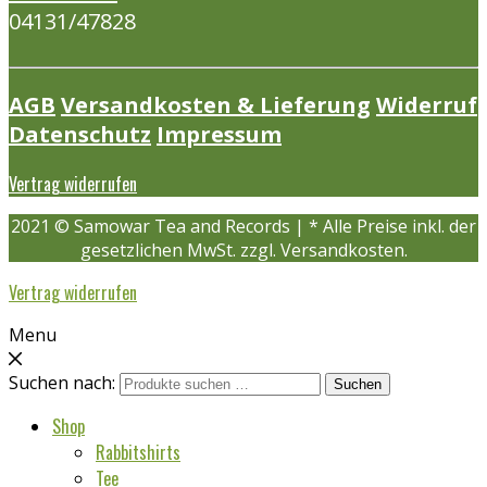
04131/47828
AGB
Versandkosten & Lieferung
Widerruf
Datenschutz
Impressum
Vertrag widerrufen
2021 © Samowar Tea and Records | * Alle Preise inkl. der
gesetzlichen MwSt. zzgl. Versandkosten.
Vertrag widerrufen
Menu
Suchen nach:
Suchen
Shop
Rabbitshirts
Tee