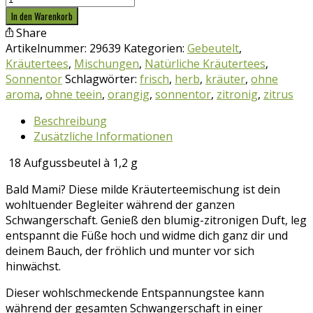
Bald
In den Warenkorb
Mami
Share
Tee
Artikelnummer:
29639
Kategorien:
Gebeutelt
,
Menge
Kräutertees
,
Mischungen
,
Natürliche Kräutertees
,
Sonnentor
Schlagwörter:
frisch
,
herb
,
kräuter
,
ohne
aroma
,
ohne teein
,
orangig
,
sonnentor
,
zitronig
,
zitrus
Beschreibung
Zusätzliche Informationen
18 Aufgussbeutel à 1,2 g
Bald Mami? Diese milde Kräuterteemischung ist dein
wohltuender Begleiter während der ganzen
Schwangerschaft. Genieß den blumig-zitronigen Duft, leg
entspannt die Füße hoch und widme dich ganz dir und
deinem Bauch, der fröhlich und munter vor sich
hinwächst.
Dieser wohlschmeckende Entspannungstee kann
während der gesamten Schwangerschaft in einer