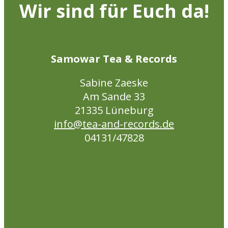
Optionen
Wir sind für Euch da!
können
auf
der
Produktseite
Samowar Tea & Records
gewählt
werden
Sabine Zaeske
Am Sande 33
21335 Lüneburg
info@tea-and-records.de
04131/47828