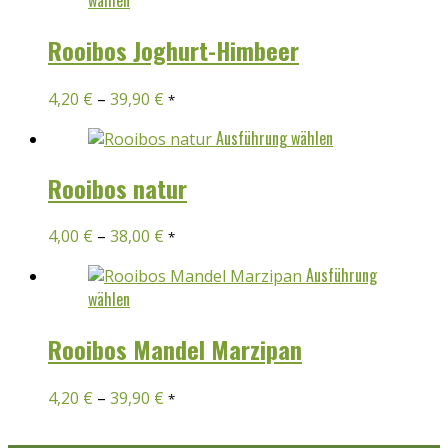
können
Produkt
auf
weist
Rooibos Joghurt-Himbeer
der
mehrere
Produktseite
Varianten
4,20
€
–
39,90
€
gewählt
*
auf.
werden
Die
Dieses
Ausführung wählen
Optionen
Produkt
können
weist
Rooibos natur
auf
mehrere
der
Varianten
4,00
€
–
38,00
€
*
Produktseite
auf.
gewählt
Die
Ausführung
werden
Optionen
Dieses
wählen
können
Produkt
auf
weist
Rooibos Mandel Marzipan
der
mehrere
Produktseite
Varianten
4,20
€
–
39,90
€
gewählt
*
auf.
werden
Die