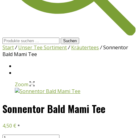
Suchen
Suchen
nach:
Start
/
Unser Tee Sortiment
/
Kräutertees
/
Sonnentor
Bald Mami Tee
Zoom
Sonnentor Bald Mami Tee
4,50
€
*
Sonnentor