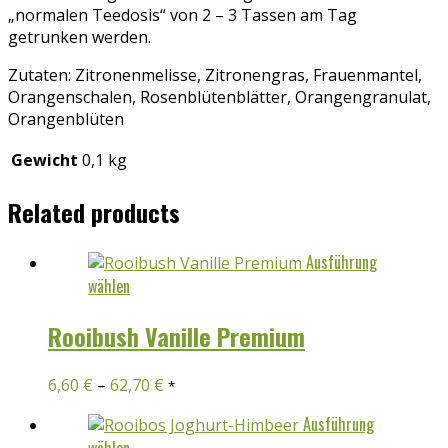
„normalen Teedosis“ von 2 – 3 Tassen am Tag
getrunken werden.
Zutaten: Zitronenmelisse, Zitronengras, Frauenmantel,
Orangenschalen, Rosenblütenblätter, Orangengranulat,
Orangenblüten
Gewicht
0,1 kg
Related products
Ausführung
Dieses
wählen
Produkt
weist
Rooibush Vanille Premium
mehrere
Varianten
6,60
€
–
62,70
€
*
auf.
Die
Ausführung
Optionen
Dieses
wählen