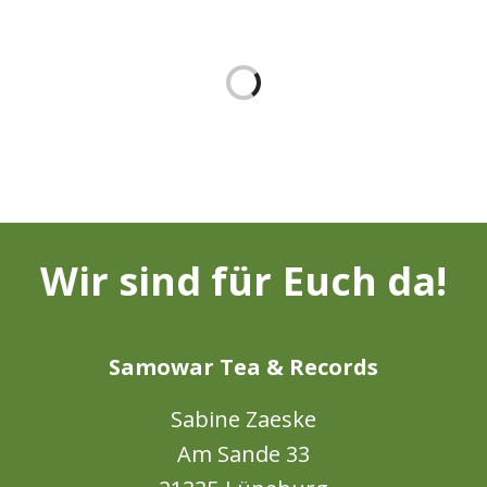
GRÜNTEE „STARTER“
APFEL-TONKABOHNEN-
FRUCHTAUFSTRICH (200G)
*
9,90
€
*
5,00
€
IN DEN WARENKORB
IN DEN WARENKORB
ORTHODOXE TEES
GRÜNTEE „EXPERT*INNEN“
“EXPERT*INNENMIX”
*
39,90
€
*
24,90
€
Wir sind für Euch da!
Samowar Tea & Records
Sabine Zaeske
Am Sande 33