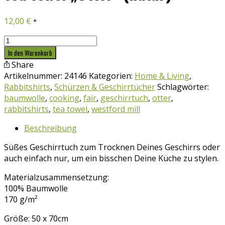
12,00
€
*
Tea
Towel
In den Warenkorb
"Otter"
Share
(natur)
Artikelnummer:
24146
Kategorien:
Home & Living
,
Menge
Rabbitshirts
,
Schürzen & Geschirrtücher
Schlagwörter:
baumwolle
,
cooking
,
fair
,
geschirrtuch
,
otter
,
rabbitshirts
,
tea towel
,
westford mill
Beschreibung
Süßes Geschirrtuch zum Trocknen Deines Geschirrs oder
auch einfach nur, um ein bisschen Deine Küche zu stylen.
Materialzusammensetzung:
100% Baumwolle
170 g/m²
Größe: 50 x 70cm