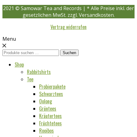
2021 © Samowar Tea and Records | * Alle Preise inkl. der
gesetzlichen MwSt. zzgl. Versandkosten.
Vertrag widerrufen
Menu
Suchen
Suchen
nach:
Shop
Rabbitshirts
Tee
Probierpakete
Schwarztees
Oolong
Grüntees
Kräutertees
Früchtetees
Rooibos