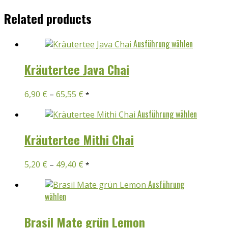
Related products
Dieses
Ausführung wählen
Produkt
weist
Kräutertee Java Chai
mehrere
Variante
6,90
€
–
65,55
€
*
auf.
Die
Dieses
Ausführung wählen
Optione
Produkt
können
weist
Kräutertee Mithi Chai
auf
mehrer
der
Variant
5,20
€
–
49,40
€
*
Produkts
auf.
gewählt
Die
Ausführung
werden
Option
Dieses
wählen
können
Produkt
auf
weist
Brasil Mate grün Lemon
der