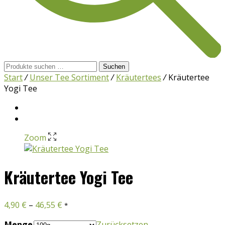
Suchen
Suchen
nach:
Start
/
Unser Tee Sortiment
/
Kräutertees
/
Kräutertee
Yogi Tee
Zoom
Kräutertee Yogi Tee
4,90
€
–
46,55
€
*
Menge
Zurücksetzen