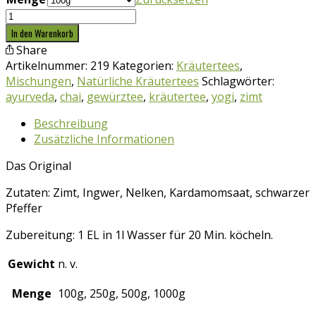
Kräutertee
Yogi
In den Warenkorb
Tee
Share
Menge
Artikelnummer:
219
Kategorien:
Kräutertees
,
Mischungen
,
Natürliche Kräutertees
Schlagwörter:
ayurveda
,
chai
,
gewürztee
,
kräutertee
,
yogi
,
zimt
Beschreibung
Zusätzliche Informationen
Das Original
Zutaten: Zimt, Ingwer, Nelken, Kardamomsaat, schwarzer
Pfeffer
Zubereitung: 1 EL in 1l Wasser für 20 Min. köcheln.
Gewicht
n. v.
Menge
100g, 250g, 500g, 1000g