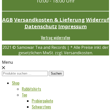
10:00 - 18:00 Uhr
AGB
Versandkosten & Lieferung
Widerruf
Datenschutz
Impressum
Vertrag widerrufen
2021 © Samowar Tea and Records | * Alle Preise inkl. der
gesetzlichen MwSt. zzgl. Versandkosten.
Menu
Suchen
Suchen
nach:
Shop
Rabbitshirts
Tee
Probierpakete
Schwarztees