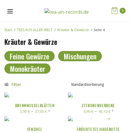
0
Start
/
TEES AUS ALLER WELT
/
Kräuter & Gewürze
/
Seite 4
Kräuter & Gewürze
Feine Gewürze
Mischungen
Monokräuter
Filter
AUSFÜHRUNG WÄHLEN
AUSFÜHRUNG WÄHLEN
BRENNNESSELBLÄTTER
ZITRONENVERBENE
–
–
*
*
3,90
€
37,05
€
4,90
€
45,10
€
AUSFÜHRUNG WÄHLEN
AUSFÜHRUNG WÄHLEN
FENCHEL
FRÜCHTETEE HAGEBUTTE