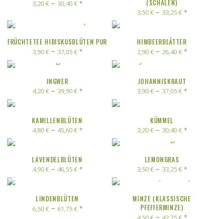
–
(SCHALEN)
*
3,20
€
30,40
€
–
*
3,50
€
33,25
€
AUSFÜHRUNG WÄHLEN
AUSFÜHRUNG WÄHLEN
FRÜCHTETEE HIBISKUSBLÜTEN PUR
HIMBEERBLÄTTER
–
–
*
*
3,90
€
37,05
€
2,90
€
26,40
€
AUSFÜHRUNG WÄHLEN
AUSFÜHRUNG WÄHLEN
INGWER
JOHANNISKRAUT
–
–
*
*
4,20
€
39,90
€
3,90
€
37,05
€
AUSFÜHRUNG WÄHLEN
AUSFÜHRUNG WÄHLEN
KAMILLENBLÜTEN
KÜMMEL
–
–
*
*
4,80
€
45,60
€
3,20
€
30,40
€
AUSFÜHRUNG WÄHLEN
AUSFÜHRUNG WÄHLEN
LAVENDELBLÜTEN
LEMONGRAS
–
–
*
*
4,90
€
46,55
€
3,50
€
33,25
€
AUSFÜHRUNG WÄHLEN
AUSFÜHRUNG WÄHLEN
LINDENBLÜTEN
MINZE (KLASSISCHE
–
PFEFFERMINZE)
*
6,50
€
61,75
€
–
*
4,50
€
42,75
€