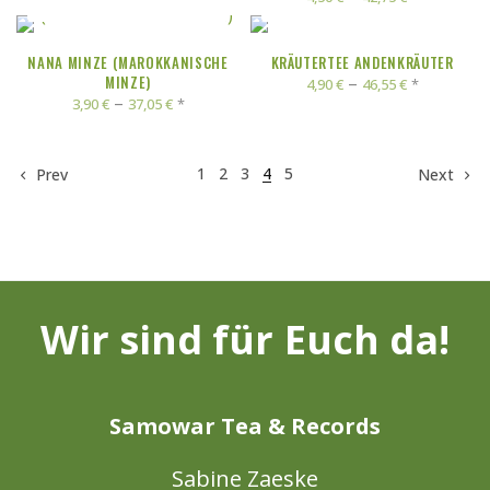
AUSFÜHRUNG WÄHLEN
AUSFÜHRUNG WÄHLEN
NANA MINZE (MAROKKANISCHE
KRÄUTERTEE ANDENKRÄUTER
MINZE)
–
*
4,90
€
46,55
€
–
*
3,90
€
37,05
€
1
2
3
4
5
Prev
Next
Wir sind für Euch da!
Samowar Tea & Records
Sabine Zaeske