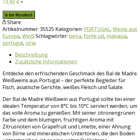
13,90
€
*
Bal
In den Warenkorb
da
Share
Madre
Artikelnummer:
35525
Kategorien:
PORTUGAL
,
Weine aus
branco-
Europa
,
Weiß
Schlagwörter:
beira
,
fonte cal
,
malvasia
,
Portugal-
portugal
,
siria
0,75l
Beschreibung
Menge
Zusätzliche Informationen
Entdecke den erfrischenden Geschmack des Bal de Madre
Weißweins aus Portugal – der perfekte Begleiter für
Fisch, asiatische Gerichte, weißes Fleisch und Salate.
Der Bal de Madre Weißwein aus Portugal sollte bei einer
idealen Temperatur von 8°C bis 10°C serviert werden, um
das volle Aroma zu genießen. Mit seiner zitronengrünen
Farbe und dem blumigen, fruchtigen Aroma mit
Zitrusnoten von Grapefruit und Limette, einer Ahnung
von Birne und mineralischen Untertönen, die den Boden