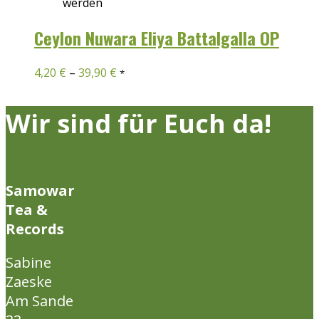
werden
Ceylon Nuwara Eliya Battalgalla OP
4,20
€
–
39,90
€
*
Wir sind für Euch da!
Samowar
Tea &
Records
Sabine
Zaeske
Am Sande