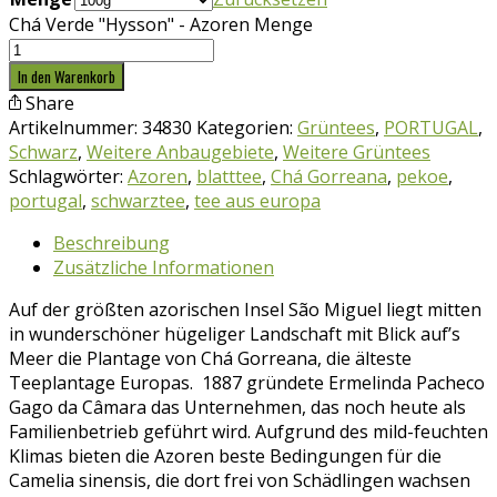
Chá Verde "Hysson" - Azoren Menge
In den Warenkorb
Share
Artikelnummer:
34830
Kategorien:
Grüntees
,
PORTUGAL
,
Schwarz
,
Weitere Anbaugebiete
,
Weitere Grüntees
Schlagwörter:
Azoren
,
blatttee
,
Chá Gorreana
,
pekoe
,
portugal
,
schwarztee
,
tee aus europa
Beschreibung
Zusätzliche Informationen
Auf der größten azorischen Insel
São
Miguel liegt mitten
in wunderschöner hügeliger Landschaft mit Blick auf’s
Meer die Plantage von Chá Gorreana, die älteste
Teeplantage Europas. 1887 gründete
Ermelinda Pacheco
Gago da Câmara das Unternehmen, das noch heute als
Familienbetrieb geführt wird. Aufgrund des mild-feuchten
Klimas bieten die Azoren beste Bedingungen für die
Camelia sinensis, die dort frei von Schädlingen wachsen