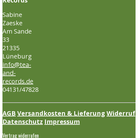
Records
Sabine
Zaeske
Am Sande
33
21335
Lüneburg
info@tea-
and-
records.de
04131/47828
AGB
Versandkosten & Lieferung
Widerruf
Datenschutz
Impressum
Vertrag widerrufen