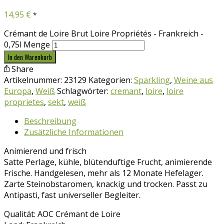
14,95
€
*
Crémant de Loire Brut Loire Propriétés - Frankreich -
0,75l Menge
In den Warenkorb
Share
Artikelnummer:
23129
Kategorien:
Sparkling
,
Weine aus
Europa
,
Weiß
Schlagwörter:
cremant
,
loire
,
loire
proprietes
,
sekt
,
weiß
Beschreibung
Zusätzliche Informationen
Animierend und frisch
Satte Perlage, kühle, blütenduftige Frucht, animierende
Frische. Handgelesen, mehr als 12 Monate Hefelager.
Zarte Steinobstaromen, knackig und trocken. Passt zu
Antipasti, fast universeller Begleiter.
Qualität: AOC Crémant de Loire