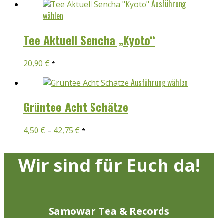
Ausführung
Optionen
Dieses
wählen
können
Produkt
auf
weist
Tee Aktuell Sencha „Kyoto“
der
mehrere
Produktseite
Varianten
20,90
€
gewählt
*
auf.
werden
Die
Dieses
Ausführung wählen
Optionen
Produkt
können
weist
Grüntee Acht Schätze
auf
mehrer
der
Variant
4,50
€
–
42,75
€
*
Produktseite
auf.
gewählt
Die
werden
Optione
Wir sind für Euch da!
können
auf
der
Produkt
Samowar Tea & Records
gewählt