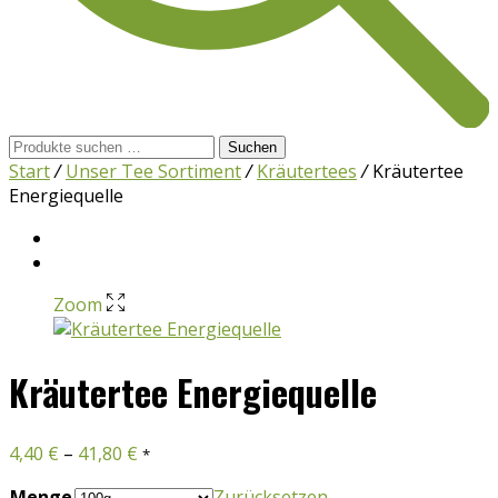
Suchen
Suchen
nach:
Start
/
Unser Tee Sortiment
/
Kräutertees
/
Kräutertee
Energiequelle
Zoom
Kräutertee Energiequelle
4,40
€
–
41,80
€
*
Menge
Zurücksetzen