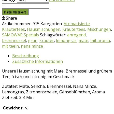
Kräutertee
Energiequelle
In den Warenkorb
Menge
Share
Artikelnummer:
915
Kategorien:
Aromatisierte
Kräutertees
,
Hausmischungen
,
Kräutertees
,
Mischungen
,
SAMOWAR Specials
Schlagwörter:
anregend
,
brennnessel
,
grün
,
kräuter
,
lemongras
,
mate
,
mit aroma
,
mit teein
,
nana minze
Beschreibung
Zusätzliche Informationen
Unsere Hausmischung mit Mate, Brennessel und grünem
Tee, frisch und zitronig im Geschmack.
Zutaten: Mate, Sencha, Brennnessel, Nana Minze,
Lemongras, Zitronenschalen, Gänseblümchen, Aroma.
Ziehzeit: 3-4 Min.
Gewicht
n. v.