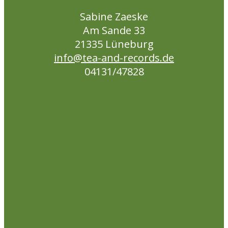
werden
Sabine Zaeske
Am Sande 33
21335 Lüneburg
info@tea-and-records.de
04131/47828