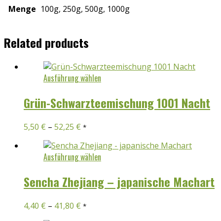
Menge
100g, 250g, 500g, 1000g
Related products
Dieses
Ausführung wählen
Produkt
weist
Grün-Schwarzteemischung 1001 Nacht
mehrere
Varianten
5,50
€
–
52,25
€
*
auf.
Die
Optionen
Dieses
Ausführung wählen
können
Produkt
auf
weist
Sencha Zhejiang – japanische Machart
der
mehrere
Produktseite
Varianten
4,40
€
–
41,80
€
*
gewählt
auf.
werden
Die