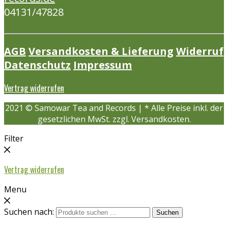
04131/47828
AGB
Versandkosten & Lieferung
Widerruf
Datenschutz
Impressum
Vertrag widerrufen
2021 © Samowar Tea and Records | * Alle Preise inkl. der
gesetzlichen MwSt. zzgl. Versandkosten.
Filter
Vertrag widerrufen
Menu
Suchen nach:
Suchen