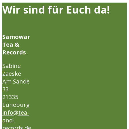
Wir sind für Euch da!
Samowar
Tea &
Records
Sabine
Zaeske
Am Sande
33
21335
Lüneburg
info@tea-
and-
records.de