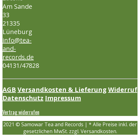
Am Sande
33
21335
Lüneburg
info@tea-
and-
records.de
04131/47828
AGB
Versandkosten & Lieferung
Widerruf
Datenschutz
Impressum
Vertrag widerrufen
2021 © Samowar Tea and Records | * Alle Preise inkl. der
gesetzlichen MwSt. zzgl. Versandkosten.