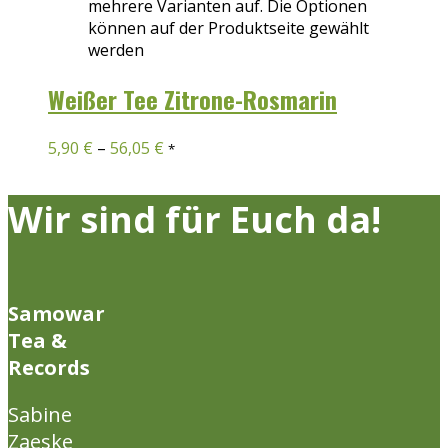
mehrere Varianten auf. Die Optionen
können auf der Produktseite gewählt
werden
Weißer Tee Zitrone-Rosmarin
5,90
€
–
56,05
€
*
Wir sind für Euch da!
Samowar
Tea &
Records
Sabine
Zaeske