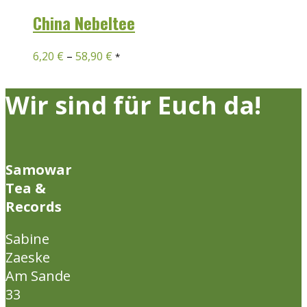
China Nebeltee
6,20
€
–
58,90
€
*
Wir sind für Euch da!
Samowar
Tea &
Records
Sabine
Zaeske
Am Sande
33