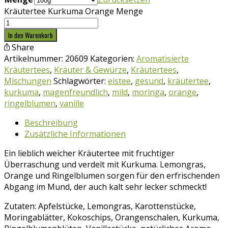
Kräutertee Kurkuma Orange Menge
In den Warenkorb
Share
Artikelnummer:
20609
Kategorien:
Aromatisierte
Kräutertees
,
Kräuter & Gewürze
,
Kräutertees
,
Mischungen
Schlagwörter:
eistee
,
gesund
,
kräutertee
,
kurkuma
,
magenfreundlich
,
mild
,
moringa
,
orange
,
ringelblumen
,
vanille
Beschreibung
Zusätzliche Informationen
Ein lieblich weicher Kräutertee mit fruchtiger
Überraschung und verdelt mit Kurkuma. Lemongras,
Orange und Ringelblumen sorgen für den erfrischenden
Abgang im Mund, der auch kalt sehr lecker schmeckt!
Zutaten: Apfelstücke, Lemongras, Karottenstücke,
Moringablätter, Kokoschips, Orangenschalen, Kurkuma,