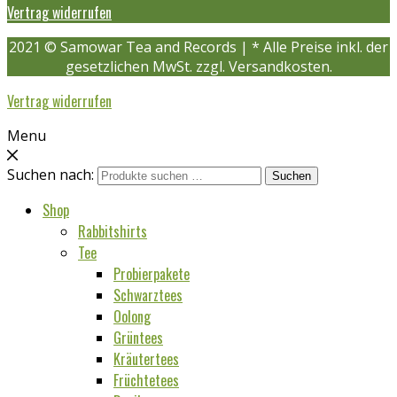
Vertrag widerrufen
2021 © Samowar Tea and Records | * Alle Preise inkl. der
gesetzlichen MwSt. zzgl. Versandkosten.
Vertrag widerrufen
Menu
Suchen nach:
Suchen
Shop
Rabbitshirts
Tee
Probierpakete
Schwarztees
Oolong
Grüntees
Kräutertees
Früchtetees