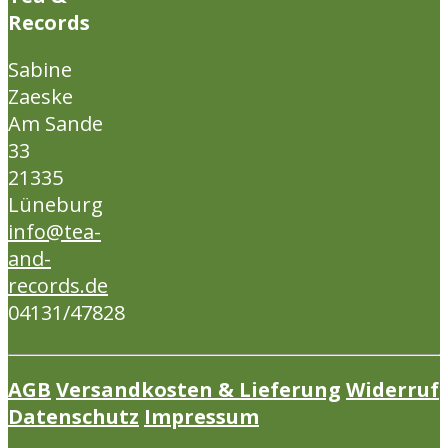
Records
Sabine
Zaeske
Am Sande
33
21335
Lüneburg
info@tea-
and-
records.de
04131/47828
AGB
Versandkosten & Lieferung
Widerruf
Datenschutz
Impressum