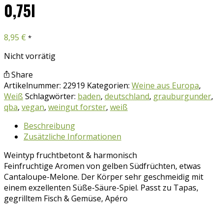
0,75l
8,95
€
*
Nicht vorrätig
Share
Artikelnummer:
22919
Kategorien:
Weine aus Europa
,
Weiß
Schlagwörter:
baden
,
deutschland
,
grauburgunder
,
qba
,
vegan
,
weingut forster
,
weiß
Beschreibung
Zusätzliche Informationen
Weintyp fruchtbetont & harmonisch
Feinfruchtige Aromen von gelben Südfrüchten, etwas
Cantaloupe-Melone. Der Körper sehr geschmeidig mit
einem exzellenten Süße-Säure-Spiel. Passt zu Tapas,
gegrilltem Fisch & Gemüse, Apéro